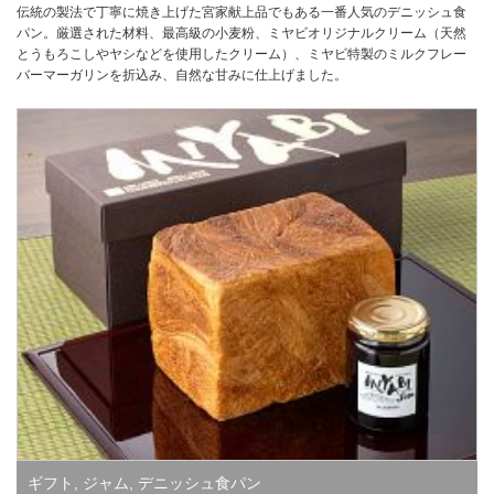
伝統の製法で丁寧に焼き上げた宮家献上品でもある一番人気のデニッシュ食
パン。厳選された材料、最高級の小麦粉、ミヤビオリジナルクリーム（天然
とうもろこしやヤシなどを使用したクリーム）、ミヤビ特製のミルクフレー
バーマーガリンを折込み、自然な甘みに仕上げました。
ギフト
,
ジャム
,
デニッシュ食パン