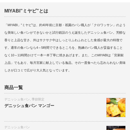
MIYABI”ミヤビ”とは
「MIYABI」”ミヤビ”は、約40年前に京都・祇園のパン職人が「クロワッサン」のよう
な美味しい食パンができないかと試行錯誤のうえ誕生したデニッシュ食パン。芳醇な
香りと上品な甘さ、外はサクサク中はしっとりふわふわとした食感が最大の特徴で
す。通常の食パンなら4～5時間でできるところを、熟練のパン職人が妥協すること
なく10～11時間かけて一本一本丁寧に焼きあげます。また、このMIYABIは「宮家献
上品」でもあり、毎月宮家に献上している逸品。その一度食べたら忘れられない美味
しさが口コミで広がり大人気となっています。
商品一覧
デニッシュ食パン
,
季節限定
デニッシュ食パン マンゴー
デニッシュ食パン