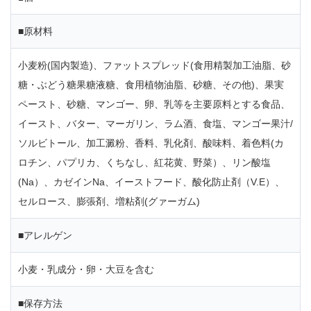
■原材料
小麦粉(国内製造)、ファットスプレッド(食用精製加工油脂、砂
糖・ぶどう糖果糖液糖、食用植物油脂、砂糖、その他)、果実
ペースト、砂糖、マンゴー、卵、乳等を主要原料とする食品、
イースト、バター、マーガリン、ラム酒、食塩、マンゴー果汁/
ソルビトール、加工澱粉、香料、乳化剤、酸味料、着色料(カ
ロチン、パプリカ、くちなし、紅花黄、野菜）、リン酸塩
(Na）、カゼインNa、イーストフード、酸化防止剤（V.E）、
セルロース、膨張剤、増粘剤(グァーガム)
■アレルゲン
小麦・乳成分・卵・大豆を含む
■保存方法