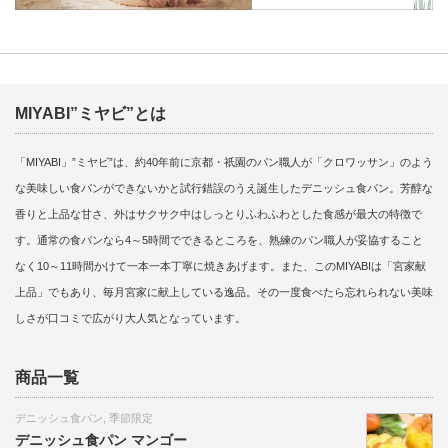
MIYABI”ミヤビ”とは
「MIYABI」”ミヤビ”は、約40年前に京都・祇園のパン職人が「クロワッサン」のよう
な美味しい食パンができないかと試行錯誤のうえ誕生したデニッシュ食パン。芳醇な
香りと上品な甘さ、外はサクサク中はしっとりふわふわとした食感が最大の特徴で
す。通常の食パンなら4～5時間でできるところを、熟練のパン職人が妥協すること
なく10～11時間かけて一本一本丁寧に焼きあげます。また、このMIYABIは「宮家献
上品」でもあり、毎月宮家に献上している逸品。その一度食べたら忘れられない美味
しさが口コミで広がり大人気となっています。
商品一覧
デニッシュ食パン
,
季節限定
デニッシュ食パン マンゴー