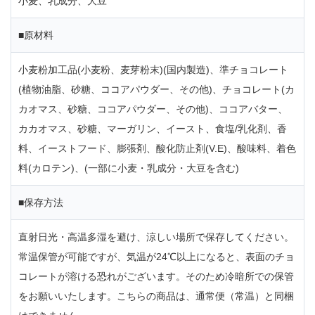
小麦、乳成分、大豆
■原材料
小麦粉加工品(小麦粉、麦芽粉末)(国内製造)、準チョコレート
(植物油脂、砂糖、ココアパウダー、その他)、チョコレート(カ
カオマス、砂糖、ココアパウダー、その他)、ココアバター、
カカオマス、砂糖、マーガリン、イースト、食塩/乳化剤、香
料、イーストフード、膨張剤、酸化防止剤(V.E)、酸味料、着色
料(カロテン)、(一部に小麦・乳成分・大豆を含む)
■保存方法
直射日光・高温多湿を避け、涼しい場所で保存してください。
常温保管が可能ですが、気温が24℃以上になると、表面のチョ
コレートが溶ける恐れがございます。そのため冷暗所での保管
をお願いいたします。こちらの商品は、通常便（常温）と同梱