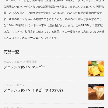
「MIYABI」”ミヤビ”は、約40年前に京都・祇園のパン職人が「クロワッサン」のよう
な美味しい食パンができないかと試行錯誤のうえ誕生したデニッシュ食パン。芳醇な
香りと上品な甘さ、外はサクサク中はしっとりふわふわとした食感が最大の特徴で
す。通常の食パンなら4～5時間でできるところを、熟練のパン職人が妥協すること
なく10～11時間かけて一本一本丁寧に焼きあげます。また、このMIYABIは「宮家献
上品」でもあり、毎月宮家に献上している逸品。その一度食べたら忘れられない美味
しさが口コミで広がり大人気となっています。
商品一覧
デニッシュ食パン
,
季節限定
デニッシュ食パン マンゴー
デニッシュ食パン
デニッシュ食パン ミヤビＬサイズ(2斤)