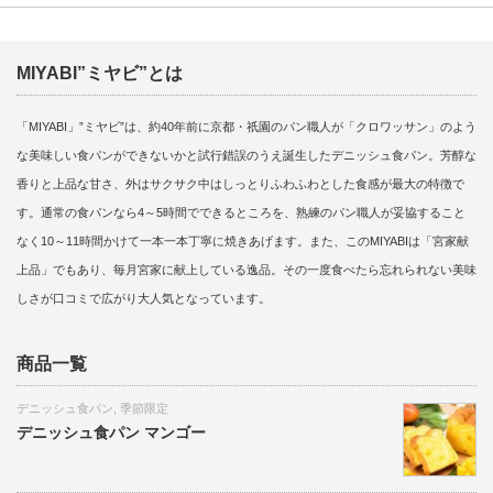
MIYABI”ミヤビ”とは
「MIYABI」”ミヤビ”は、約40年前に京都・祇園のパン職人が「クロワッサン」のよう
な美味しい食パンができないかと試行錯誤のうえ誕生したデニッシュ食パン。芳醇な
香りと上品な甘さ、外はサクサク中はしっとりふわふわとした食感が最大の特徴で
す。通常の食パンなら4～5時間でできるところを、熟練のパン職人が妥協すること
なく10～11時間かけて一本一本丁寧に焼きあげます。また、このMIYABIは「宮家献
上品」でもあり、毎月宮家に献上している逸品。その一度食べたら忘れられない美味
しさが口コミで広がり大人気となっています。
商品一覧
デニッシュ食パン
,
季節限定
デニッシュ食パン マンゴー